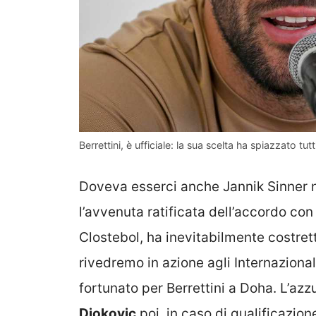
Berrettini, è ufficiale: la sua scelta ha spiazzato tut
Doveva esserci anche Jannik Sinner n
l’avvenuta ratificata dell’accordo con 
Clostebol, ha inevitabilmente costret
rivedremo in azione agli Internazional
fortunato per Berrettini a Doha. L’azz
Djokovic
poi, in caso di qualificazio