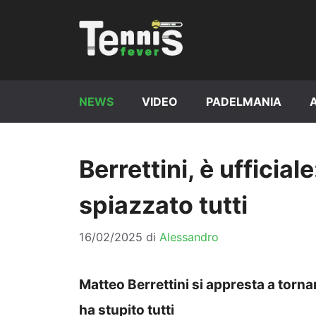
Vai
al
contenuto
NEWS
VIDEO
PADELMANIA
Berrettini, è ufficial
spiazzato tutti
16/02/2025
di
Alessandro
Matteo Berrettini si appresta a torna
ha stupito tutti