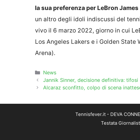
la sua preferenza per LeBron James
un altro degli idoli indiscussi del ten
vivo il 6 marzo 2022, giorno in cui Le
Los Angeles Lakers e i Golden State W
Arena).
Categorie
News
Jannik Sinner, decisione definitiva: tifosi
Alcaraz sconfitto, colpo di scena inatte
Tennisfever.it - DEVA CONNEC
Testata Giornalis