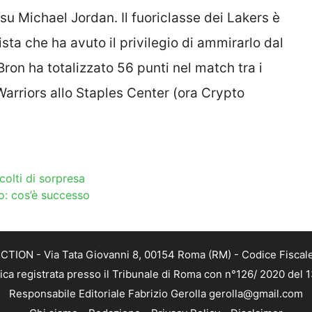
su Michael Jordan. Il fuoriclasse dei Lakers è
nista che ha avuto il privilegio di ammirarlo dal
Bron ha totalizzato 56 punti nel match tra i
arriors allo Staples Center (ora Crypto
 colti di sorpresa
so: cos’è successo
TION - Via Tata Giovanni 8, 00154 Roma (RM) - Codice Fiscale
tica registrata presso il Tribunale di Roma con n°126/ 2020 del
Responsabile Editoriale Fabrizio Gerolla gerolla@gmail.com