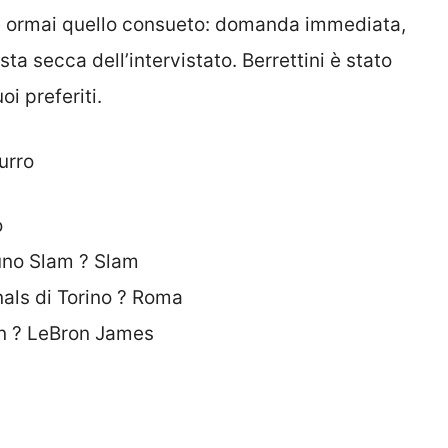
t è ormai quello consueto: domanda immediata,
ta secca dell’intervistato. Berrettini è stato
oi preferiti.
urro
o
uno Slam ? Slam
nals di Torino ? Roma
n ? LeBron James