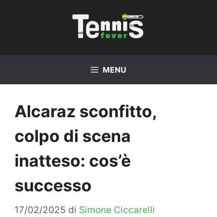
Vai
al
contenuto
MENU
Alcaraz sconfitto,
colpo di scena
inatteso: cos’è
successo
17/02/2025
di
Simone Ciccarelli