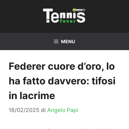
Vai
al
contenuto
MENU
Federer cuore d’oro, lo
ha fatto davvero: tifosi
in lacrime
16/02/2025
di
Angelo Papi