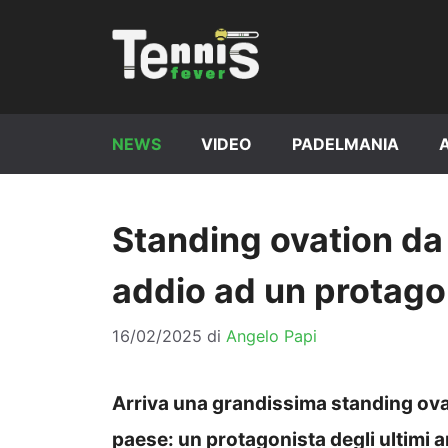
Vai
al
contenuto
NEWS
VIDEO
PADELMANIA
Standing ovation da b
addio ad un protago
16/02/2025
di
Angelo Papi
Arriva una grandissima standing ovat
paese: un protagonista degli ultimi a