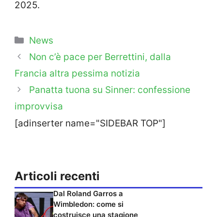
2025.
Categorie
News
Non c’è pace per Berrettini, dalla
Francia altra pessima notizia
Panatta tuona su Sinner: confessione
improvvisa
[adinserter name="SIDEBAR TOP"]
Articoli recenti
Dal Roland Garros a
Wimbledon: come si
costruisce una stagione