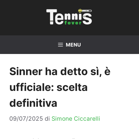
Vai
al
contenuto
MENU
Sinner ha detto sì, è
ufficiale: scelta
definitiva
09/07/2025
di
Simone Ciccarelli