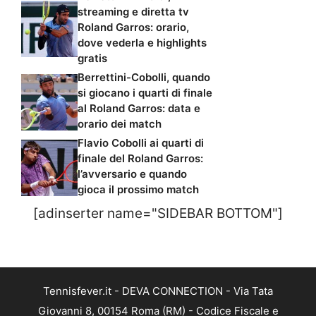
streaming e diretta tv
Roland Garros: orario,
dove vederla e highlights
gratis
Berrettini-Cobolli, quando
si giocano i quarti di finale
al Roland Garros: data e
orario dei match
Flavio Cobolli ai quarti di
finale del Roland Garros:
l’avversario e quando
gioca il prossimo match
[adinserter name="SIDEBAR BOTTOM"]
Tennisfever.it - DEVA CONNECTION - Via Tata
Giovanni 8, 00154 Roma (RM) - Codice Fiscale e