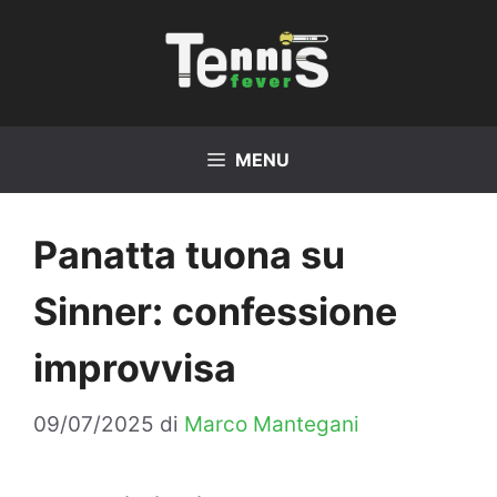
Vai
al
contenuto
MENU
Panatta tuona su
Sinner: confessione
improvvisa
09/07/2025
di
Marco Mantegani