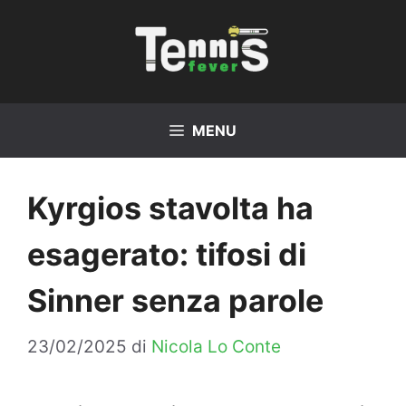
Vai
al
contenuto
MENU
Kyrgios stavolta ha
esagerato: tifosi di
Sinner senza parole
23/02/2025
di
Nicola Lo Conte