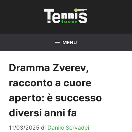
Vai
al
contenuto
MENU
Dramma Zverev,
racconto a cuore
aperto: è successo
diversi anni fa
11/03/2025
di
Danilo Servadei