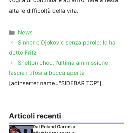
voglia di continuare ad affrontare a testa
alta le difficoltà della vita.
Categorie
News
Sinner e Djokovic senza parole: lo ha
detto Fritz
Shelton choc, l’ultima ammissione
lascia i tifosi a bocca aperta
[adinserter name="SIDEBAR TOP"]
Articoli recenti
Dal Roland Garros a