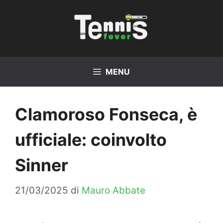
Vai
al
contenuto
MENU
Clamoroso Fonseca, è
ufficiale: coinvolto
Sinner
21/03/2025
di
Mauro Abbate