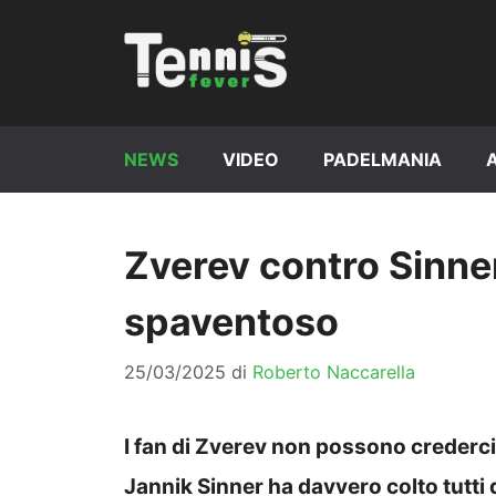
Vai
al
contenuto
NEWS
VIDEO
PADELMANIA
Zverev contro Sinner
spaventoso
25/03/2025
di
Roberto Naccarella
I fan di Zverev non possono crederci:
Jannik Sinner ha davvero colto tutti 