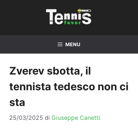
Vai
al
contenuto
MENU
Zverev sbotta, il
tennista tedesco non ci
sta
25/03/2025
di
Giuseppe Canetti