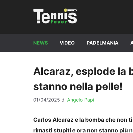
Vai
al
contenuto
NEWS
VIDEO
PADELMANIA
Alcaraz, esplode la 
stanno nella pelle!
01/04/2025
di
Angelo Papi
Carlos Alcaraz e la bomba che non ti a
rimasti stupiti e ora non stanno più n