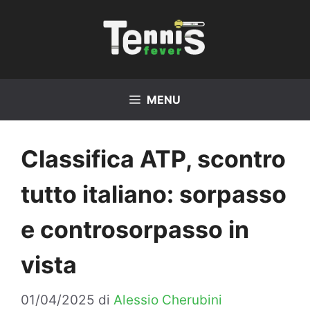
Vai
al
contenuto
MENU
Classifica ATP, scontro
tutto italiano: sorpasso
e controsorpasso in
vista
01/04/2025
di
Alessio Cherubini