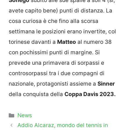
Sonego
subito alle sue spalle a soli 4 (sì,
avete capito bene) punti di distanza. La
cosa curiosa è che fino alla scorsa
settimana le posizioni erano invertite, col
torinese davanti a
Matteo
al numero 38
con pochissimi punti di margine. Si
prevede una primavera di sorpassi e
controsorpassi tra i due compagni di
nazionale, protagonisti assieme a
Sinner
della conquista della
Coppa Davis 2023.
Categorie
News
Addio Alcaraz, mondo del tennis in