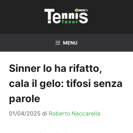
Vai
al
contenuto
MENU
Sinner lo ha rifatto,
cala il gelo: tifosi senza
parole
01/04/2025
di
Roberto Naccarella