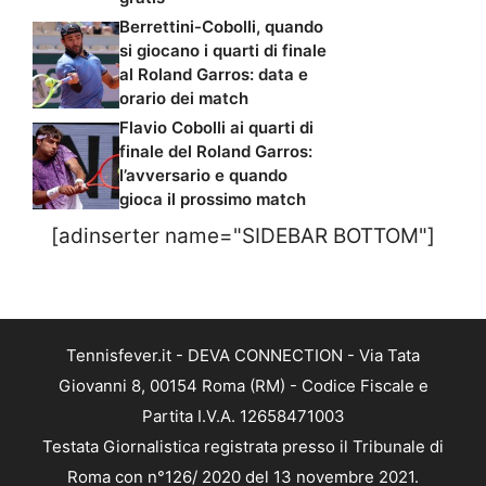
Berrettini-Cobolli, quando
si giocano i quarti di finale
al Roland Garros: data e
orario dei match
Flavio Cobolli ai quarti di
finale del Roland Garros:
l’avversario e quando
gioca il prossimo match
[adinserter name="SIDEBAR BOTTOM"]
Tennisfever.it - DEVA CONNECTION - Via Tata
Giovanni 8, 00154 Roma (RM) - Codice Fiscale e
Partita I.V.A. 12658471003
Testata Giornalistica registrata presso il Tribunale di
Roma con n°126/ 2020 del 13 novembre 2021.