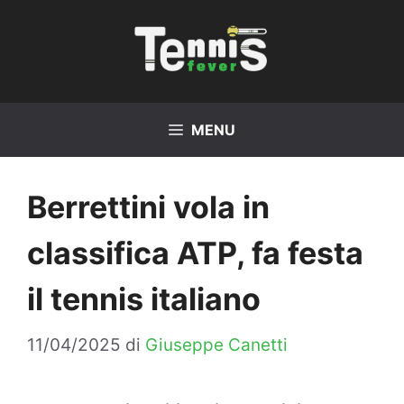
Vai
al
contenuto
MENU
Berrettini vola in
classifica ATP, fa festa
il tennis italiano
11/04/2025
di
Giuseppe Canetti