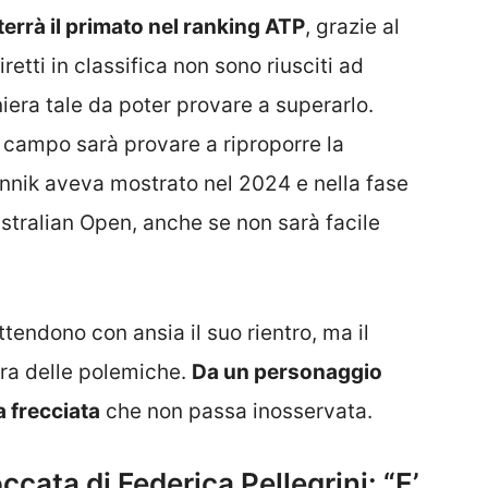
errà il primato nel ranking ATP
, grazie al
iretti in classifica non sono riusciti ad
niera tale da poter provare a superarlo.
in campo sarà provare a riproporre la
annik aveva mostrato nel 2024 e nella fase
Australian Open, anche se non sarà facile
ttendono con ansia il suo rientro, ma il
ora delle polemiche.
Da un personaggio
a frecciata
che non passa inosservata.
occata di Federica Pellegrini: “E’