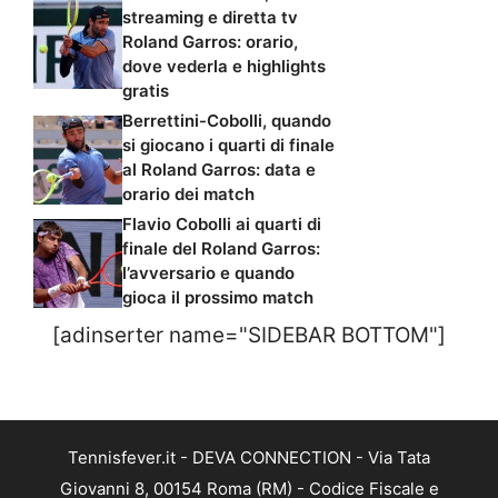
streaming e diretta tv
Roland Garros: orario,
dove vederla e highlights
gratis
Berrettini-Cobolli, quando
si giocano i quarti di finale
al Roland Garros: data e
orario dei match
Flavio Cobolli ai quarti di
finale del Roland Garros:
l’avversario e quando
gioca il prossimo match
[adinserter name="SIDEBAR BOTTOM"]
Tennisfever.it - DEVA CONNECTION - Via Tata
Giovanni 8, 00154 Roma (RM) - Codice Fiscale e