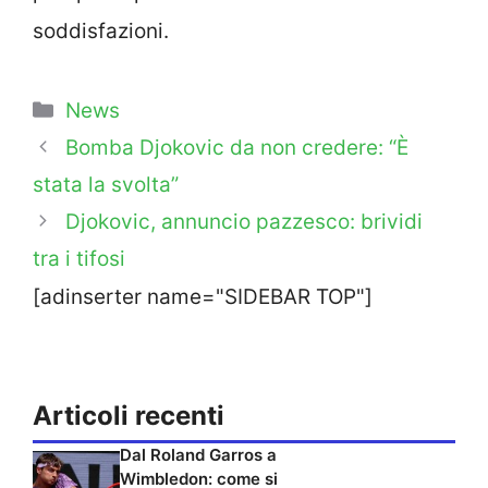
soddisfazioni.
Categorie
News
Bomba Djokovic da non credere: “È
stata la svolta”
Djokovic, annuncio pazzesco: brividi
tra i tifosi
[adinserter name="SIDEBAR TOP"]
Articoli recenti
Dal Roland Garros a
Wimbledon: come si