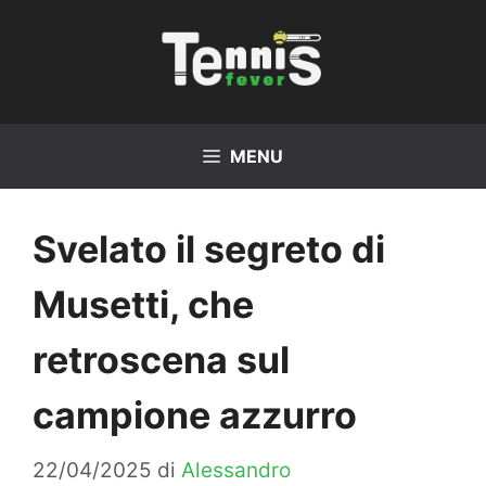
Vai
al
contenuto
MENU
Svelato il segreto di
Musetti, che
retroscena sul
campione azzurro
22/04/2025
di
Alessandro