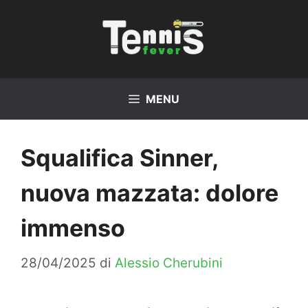
Vai
al
contenuto
MENU
Squalifica Sinner,
nuova mazzata: dolore
immenso
28/04/2025
di
Alessio Cherubini