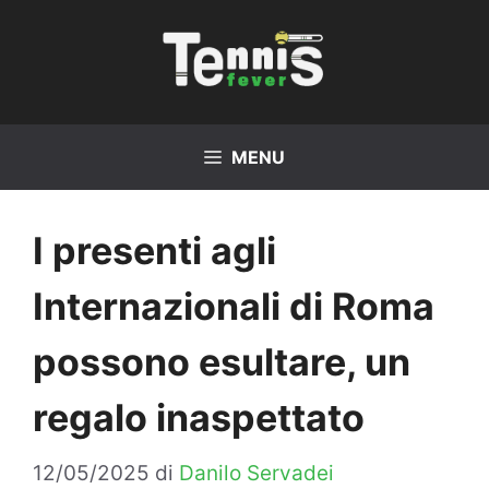
Vai
al
contenuto
MENU
I presenti agli
Internazionali di Roma
possono esultare, un
regalo inaspettato
12/05/2025
di
Danilo Servadei