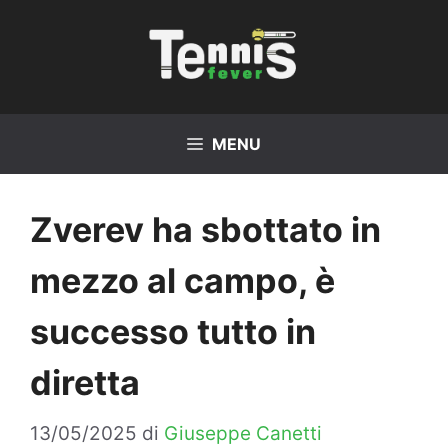
Vai
al
contenuto
MENU
Zverev ha sbottato in
mezzo al campo, è
successo tutto in
diretta
13/05/2025
di
Giuseppe Canetti