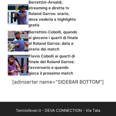
Berrettini-Arnaldi,
streaming e diretta tv
Roland Garros: orario,
dove vederla e highlights
gratis
Berrettini-Cobolli, quando
si giocano i quarti di finale
al Roland Garros: data e
orario dei match
Flavio Cobolli ai quarti di
finale del Roland Garros:
l’avversario e quando
gioca il prossimo match
[adinserter name="SIDEBAR BOTTOM"]
Tennisfever.it - DEVA CONNECTION - Via Tata