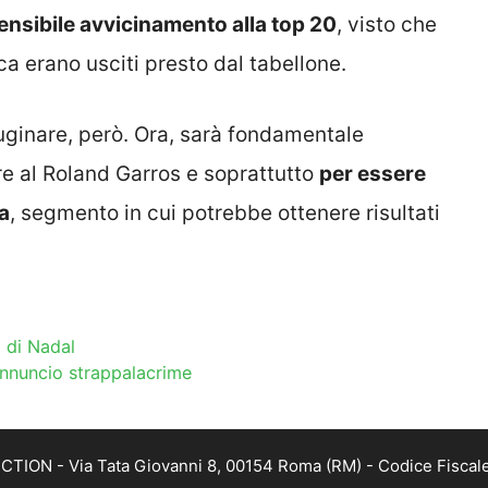
ensibile avvicinamento alla top 20
, visto che
fica erano usciti presto dal tabellone.
uginare, però. Ora, sarà fondamentale
re al Roland Garros e soprattutto
per essere
a
, segmento in cui potrebbe ottenere risultati
a di Nadal
 annuncio strappalacrime
TION - Via Tata Giovanni 8, 00154 Roma (RM) - Codice Fiscale