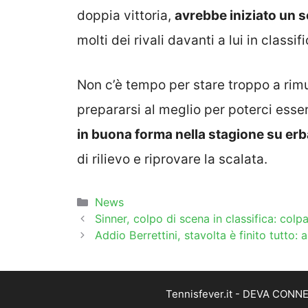
doppia vittoria,
avrebbe iniziato un s
molti dei rivali davanti a lui in classi
Non c’è tempo per stare troppo a rim
prepararsi al meglio per poterci esse
in buona forma nella stagione su erb
di rilievo e riprovare la scalata.
Categorie
News
Sinner, colpo di scena in classifica: colp
Addio Berrettini, stavolta è finito tutto:
Tennisfever.it - DEVA CONNEC