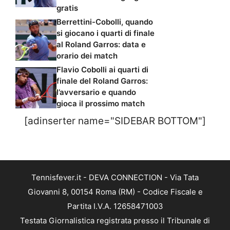
gratis
Berrettini-Cobolli, quando
si giocano i quarti di finale
al Roland Garros: data e
orario dei match
Flavio Cobolli ai quarti di
finale del Roland Garros:
l’avversario e quando
gioca il prossimo match
[adinserter name="SIDEBAR BOTTOM"]
Tennisfever.it - DEVA CONNECTION - Via Tata
Giovanni 8, 00154 Roma (RM) - Codice Fiscale e
Partita I.V.A. 12658471003
Testata Giornalistica registrata presso il Tribunale di