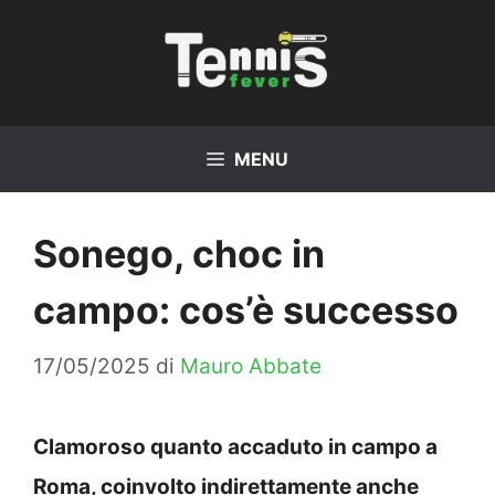
Vai
al
contenuto
MENU
Sonego, choc in
campo: cos’è successo
17/05/2025
di
Mauro Abbate
Clamoroso quanto accaduto in campo a
Roma, coinvolto indirettamente anche