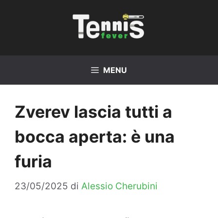
Vai
al
contenuto
MENU
Zverev lascia tutti a
bocca aperta: è una
furia
23/05/2025
di
Alessio Cherubini