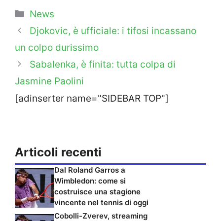
Categorie
News
Djokovic, è ufficiale: i tifosi incassano
un colpo durissimo
Sabalenka, è finita: tutta colpa di
Jasmine Paolini
[adinserter name="SIDEBAR TOP"]
Articoli recenti
Dal Roland Garros a
Wimbledon: come si
costruisce una stagione
vincente nel tennis di oggi
Cobolli-Zverev, streaming