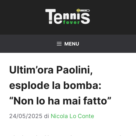
Vai
al
contenuto
MENU
Ultim’ora Paolini,
esplode la bomba:
“Non lo ha mai fatto”
24/05/2025
di
Nicola Lo Conte