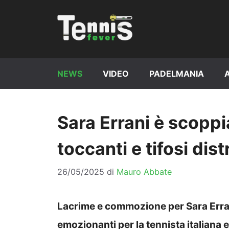
Vai
al
contenuto
NEWS
VIDEO
PADELMANIA
Sara Errani è scoppi
toccanti e tifosi dist
26/05/2025
di
Mauro Abbate
Lacrime e commozione per Sara Errani
emozionanti per la tennista italiana e p