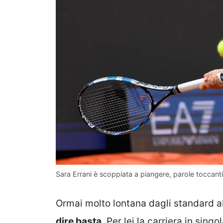
Sara Errani è scoppiata a piangere, parole toccanti e
Ormai molto lontana dagli standard al
dire basta
. Per lei la carriera in sin