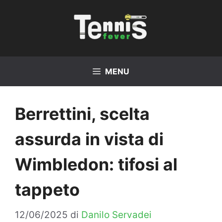
Vai
al
contenuto
MENU
Berrettini, scelta
assurda in vista di
Wimbledon: tifosi al
tappeto
12/06/2025
di
Danilo Servadei