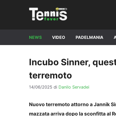
Vai
al
contenuto
NEWS
VIDEO
PADELMANIA
Incubo Sinner, quest
terremoto
14/06/2025
di
Danilo Servadei
Nuovo terremoto attorno a Jannik Sin
mazzata arriva dopo la sconfitta al 