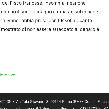
e del Fisco francese. Insomma, neanche
tomeno il suo guadagno è rimasto sul milione
 che Sinner abbia preso con filosofia quanto
mostrato di non essere attaccato al denaro e
lorditivo
n
TION - Via Tata Giovanni 8, 00154 Roma (RM) - Codice Fiscale
tica registrata presso il Tribunale di Roma con n°126/ 2020 del