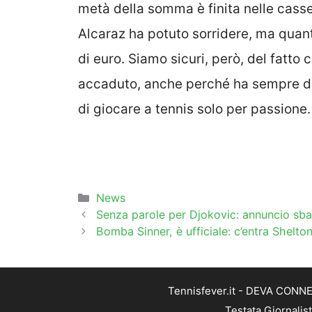
metà della somma è finita nelle cass
Alcaraz ha potuto sorridere, ma quan
di euro. Siamo sicuri, però, del fatto
accaduto, anche perché ha sempre di
di giocare a tennis solo per passione.
Categorie
News
Senza parole per Djokovic: annuncio sba
Bomba Sinner, è ufficiale: c’entra Shelto
Tennisfever.it - DEVA CONNEC
Testata Giornalis