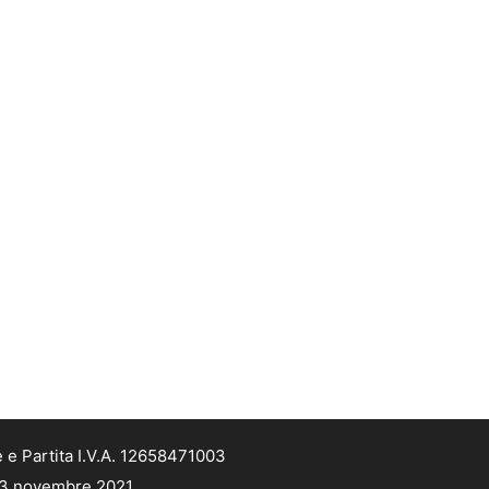
 e Partita I.V.A. 12658471003
 13 novembre 2021.