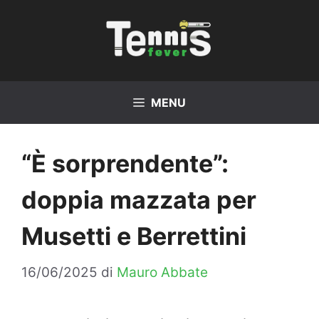
Vai
al
contenuto
MENU
“È sorprendente”:
doppia mazzata per
Musetti e Berrettini
16/06/2025
di
Mauro Abbate