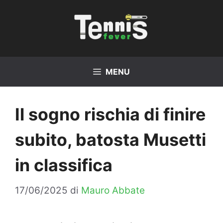
Vai
al
contenuto
MENU
Il sogno rischia di finire
subito, batosta Musetti
in classifica
17/06/2025
di
Mauro Abbate