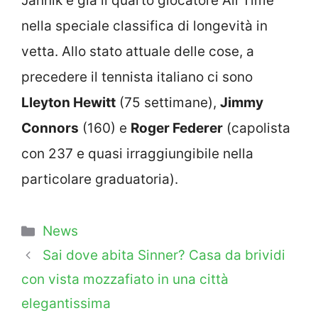
Jannik è già il quarto giocatore All Time
nella speciale classifica di longevità in
vetta. Allo stato attuale delle cose, a
precedere il tennista italiano ci sono
Lleyton Hewitt
(75 settimane),
Jimmy
Connors
(160) e
Roger Federer
(capolista
con 237 e quasi irraggiungibile nella
particolare graduatoria).
Categorie
News
Sai dove abita Sinner? Casa da brividi
con vista mozzafiato in una città
elegantissima