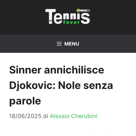
Vai
al
contenuto
MENU
Sinner annichilisce
Djokovic: Nole senza
parole
18/06/2025
di
Alessio Cherubini