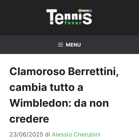
Vai
al
contenuto
MENU
Clamoroso Berrettini,
cambia tutto a
Wimbledon: da non
credere
23/06/2025
di
Alessio Cherubini