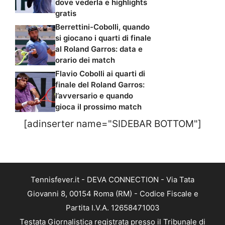
dove vederla e highlights
gratis
Berrettini-Cobolli, quando
si giocano i quarti di finale
al Roland Garros: data e
orario dei match
Flavio Cobolli ai quarti di
finale del Roland Garros:
l’avversario e quando
gioca il prossimo match
[adinserter name="SIDEBAR BOTTOM"]
Tennisfever.it - DEVA CONNECTION - Via Tata
Giovanni 8, 00154 Roma (RM) - Codice Fiscale e
Partita I.V.A. 12658471003
Testata Giornalistica registrata presso il Tribunale di