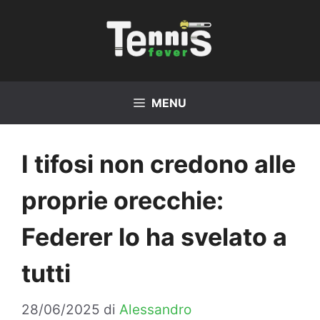
Vai
al
contenuto
MENU
I tifosi non credono alle
proprie orecchie:
Federer lo ha svelato a
tutti
28/06/2025
di
Alessandro