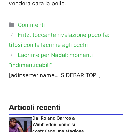
venderà cara la pelle.
Categorie
Commenti
Fritz, toccante rivelazione poco fa:
tifosi con le lacrime agli occhi
Lacrime per Nadal: momenti
“indimenticabili”
[adinserter name="SIDEBAR TOP"]
Articoli recenti
Dal Roland Garros a
Wimbledon: come si
costruisce una stagione