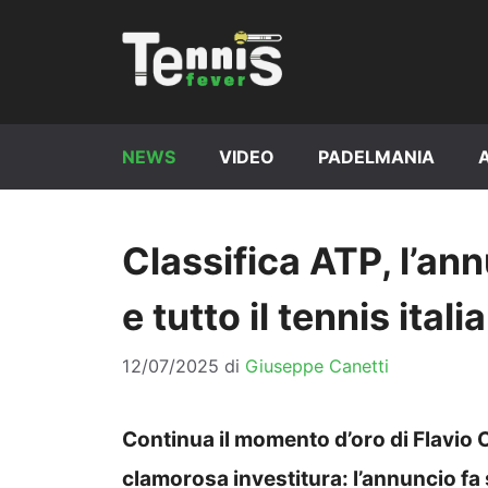
Vai
al
contenuto
NEWS
VIDEO
PADELMANIA
Classifica ATP, l’an
e tutto il tennis itali
12/07/2025
di
Giuseppe Canetti
Continua il momento d’oro di Flavio 
clamorosa investitura: l’annuncio fa 