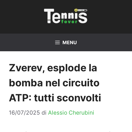
Vai
al
contenuto
MENU
Zverev, esplode la
bomba nel circuito
ATP: tutti sconvolti
16/07/2025
di
Alessio Cherubini