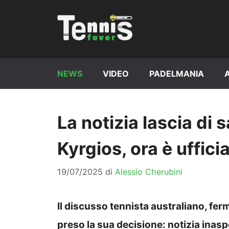
Vai
al
contenuto
NEWS
VIDEO
PADELMANIA
La notizia lascia di 
Kyrgios, ora è uffici
19/07/2025
di
Alessio Cherubini
Il discusso tennista australiano, fer
preso la sua decisione: notizia inasp