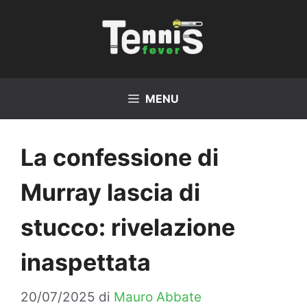
Vai
al
contenuto
MENU
La confessione di
Murray lascia di
stucco: rivelazione
inaspettata
20/07/2025
di
Mauro Abbate