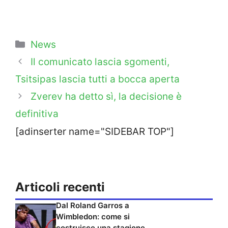
Categorie
News
Il comunicato lascia sgomenti,
Tsitsipas lascia tutti a bocca aperta
Zverev ha detto sì, la decisione è
definitiva
[adinserter name="SIDEBAR TOP"]
Articoli recenti
Dal Roland Garros a
Wimbledon: come si
costruisce una stagione