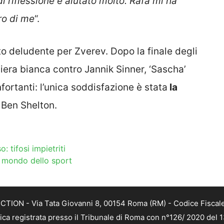
i riflessione e aiutato molto. Rafa mi ha
ro di me
“.
to deludente per Zverev. Dopo la finale degli
era bianca contro Jannik Sinner, ‘Sascha’
fortanti: l’unica soddisfazione è stata
la
 Ben Shelton.
: tifosi impietriti
il mondo dello sport
TION - Via Tata Giovanni 8, 00154 Roma (RM) - Codice Fiscale
tica registrata presso il Tribunale di Roma con n°126/ 2020 del