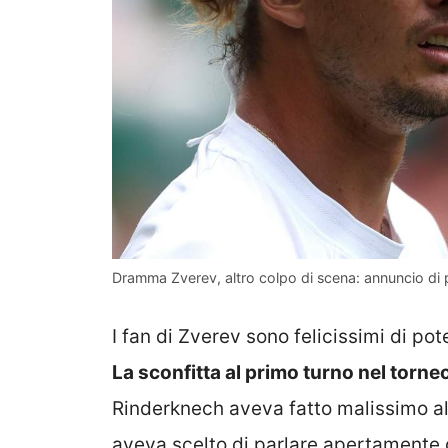
Dramma Zverev, altro colpo di scena: annuncio di po
I fan di Zverev sono felicissimi di pot
La sconfitta al primo turno nel torn
Rinderknech aveva fatto malissimo a
aveva scelto di parlare apertamente d