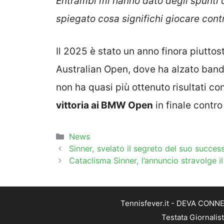
Entrambi mi hanno dato degli spunti d
spiegato cosa significhi giocare cont
Il 2025 è stato un anno finora piuttos
Australian Open, dove ha alzato bandi
non ha quasi più ottenuto risultati con
vittoria ai BMW Open
in finale contro
Categorie
News
Sinner, svelato il segreto del suo successo
Cataclisma Sinner, l’annuncio stravolge 
Tennisfever.it - DEVA CONNEC
Testata Giornalis