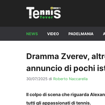
Vai
al
contenuto
NEWS
VIDEO
PADELMANIA
Dramma Zverev, altr
annuncio di pochi ist
30/07/2025
di
Roberto Naccarella
Il colpo di scena che riguarda Alexa
tutti gli appassionati di tennis.