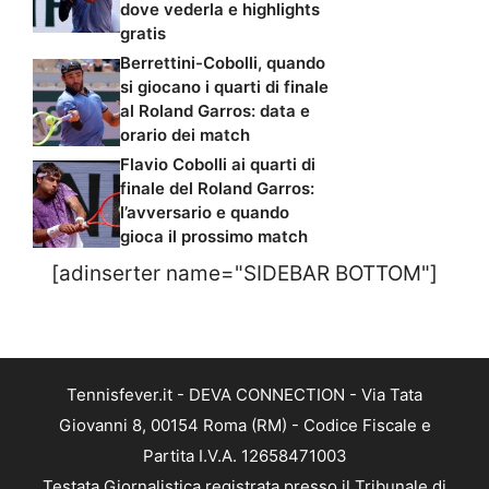
dove vederla e highlights
gratis
Berrettini-Cobolli, quando
si giocano i quarti di finale
al Roland Garros: data e
orario dei match
Flavio Cobolli ai quarti di
finale del Roland Garros:
l’avversario e quando
gioca il prossimo match
[adinserter name="SIDEBAR BOTTOM"]
Tennisfever.it - DEVA CONNECTION - Via Tata
Giovanni 8, 00154 Roma (RM) - Codice Fiscale e
Partita I.V.A. 12658471003
Testata Giornalistica registrata presso il Tribunale di