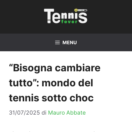
Vai
al
contenuto
MENU
“Bisogna cambiare
tutto”: mondo del
tennis sotto choc
31/07/2025
di
Mauro Abbate