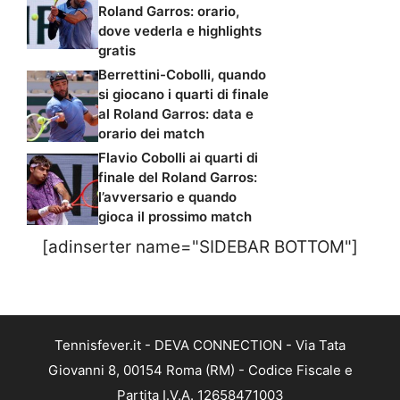
Roland Garros: orario,
dove vederla e highlights
gratis
Berrettini-Cobolli, quando
si giocano i quarti di finale
al Roland Garros: data e
orario dei match
Flavio Cobolli ai quarti di
finale del Roland Garros:
l’avversario e quando
gioca il prossimo match
[adinserter name="SIDEBAR BOTTOM"]
Tennisfever.it - DEVA CONNECTION - Via Tata
Giovanni 8, 00154 Roma (RM) - Codice Fiscale e
Partita I.V.A. 12658471003