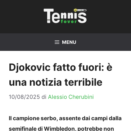
Vai
al
contenuto
MENU
Djokovic fatto fuori: è
una notizia terribile
10/08/2025
di
Alessio Cherubini
Il campione serbo, assente dai campi dalla
semifinale di Wimbledon, potrebbe non