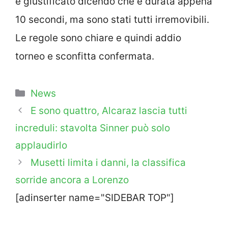
è giustificato dicendo che è durata appena
10 secondi, ma sono stati tutti irremovibili.
Le regole sono chiare e quindi addio
torneo e sconfitta confermata.
Categorie
News
E sono quattro, Alcaraz lascia tutti
increduli: stavolta Sinner può solo
applaudirlo
Musetti limita i danni, la classifica
sorride ancora a Lorenzo
[adinserter name="SIDEBAR TOP"]