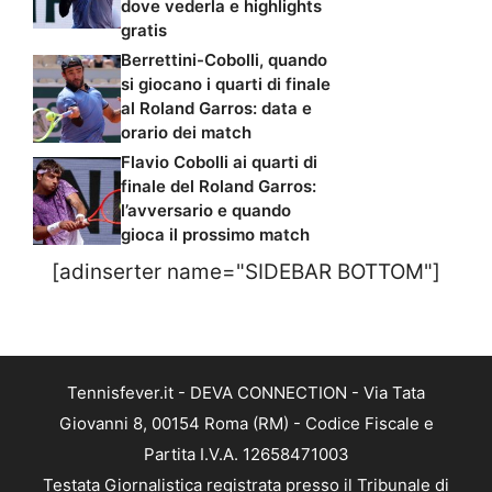
dove vederla e highlights
gratis
Berrettini-Cobolli, quando
si giocano i quarti di finale
al Roland Garros: data e
orario dei match
Flavio Cobolli ai quarti di
finale del Roland Garros:
l’avversario e quando
gioca il prossimo match
[adinserter name="SIDEBAR BOTTOM"]
Tennisfever.it - DEVA CONNECTION - Via Tata
Giovanni 8, 00154 Roma (RM) - Codice Fiscale e
Partita I.V.A. 12658471003
Testata Giornalistica registrata presso il Tribunale di