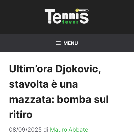
Vai
al
contenuto
MENU
Ultim’ora Djokovic,
stavolta è una
mazzata: bomba sul
ritiro
08/09/2025
di
Mauro Abbate