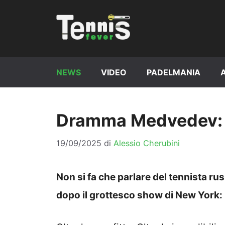
Vai
al
contenuto
NEWS
VIDEO
PADELMANIA
Dramma Medvedev: r
19/09/2025
di
Alessio Cherubini
Non si fa che parlare del tennista ru
dopo il grottesco show di New York: