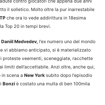
li cadute contro giocatori che appena due anni
 il solletico. Molto oltre la pur inarrestabile
ATP
che ora lo vede addirittura in 18esima
lla Top 20 in tempi brevi.
è
Daniil Medvedev,
l’ex numero uno del mondo
e vi abbiamo anticipato, si è materializzato
di proteste veementi, sceneggiate, racchette
limiti dell’accettabile. Anzi oltre, anche qui,
o in scena a
New York
subito dopo l’episodio
di
Bonzi
è costato una multa di ben 100mila