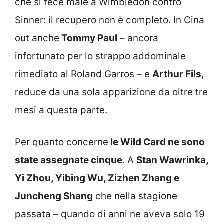
che si fece male a Wimbledon contro
Sinner: il recupero non è completo. In Cina
out anche
Tommy Paul
– ancora
infortunato per lo strappo addominale
rimediato al Roland Garros – e
Arthur Fils
,
reduce da una sola apparizione da oltre tre
mesi a questa parte.
Per quanto concerne
le Wild Card ne sono
state assegnate cinque
. A
Stan Wawrinka,
Yi Zhou, Yibing Wu, Zizhen Zhang e
Juncheng Shang
che nella stagione
passata – quando di anni ne aveva solo 19