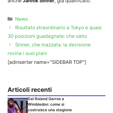
anche
Jannik Sinner
, già qualificato.
Categorie
News
Risultato straordinario a Tokyo e quasi
30 posizioni guadagnate: che salto
Sinner, che mazzata: la decisione
rovina i suoi piani
[adinserter name="SIDEBAR TOP"]
Articoli recenti
Dal Roland Garros a
Wimbledon: come si
costruisce una stagione