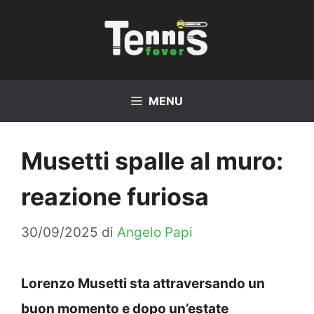
Vai
al
contenuto
MENU
Musetti spalle al muro:
reazione furiosa
30/09/2025
di
Angelo Papi
Lorenzo Musetti sta attraversando un
buon momento e dopo un’estate