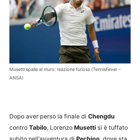
Musetti spalle al muro: reazione furiosa (TennisFever –
ANSA)
Dopo aver perso la finale di
Chengdu
contro
Tabilo
, Lorenzo
Musetti
si è tuffato
subito nell’avventura di
Pechino
, dove sta