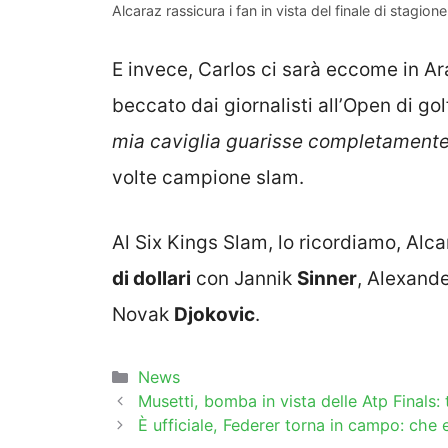
Alcaraz rassicura i fan in vista del finale di stagio
E invece, Carlos ci sarà eccome in A
beccato dai giornalisti all’Open di go
mia caviglia guarisse completamente
volte campione slam.
Al Six Kings Slam, lo ricordiamo, Al
di dollari
con Jannik
Sinner
, Alexand
Novak
Djokovic
.
Categorie
News
Musetti, bomba in vista delle Atp Finals: t
È ufficiale, Federer torna in campo: che