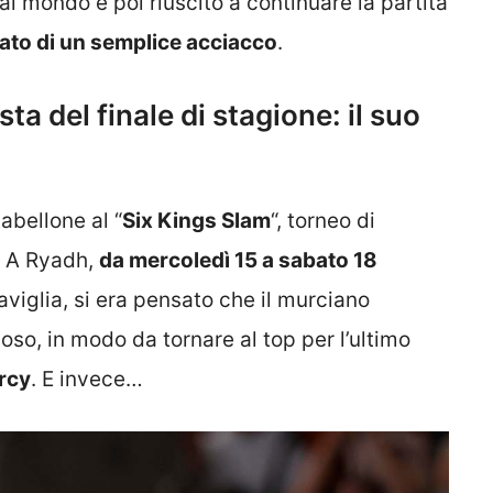
al mondo è poi riuscito a continuare la partita
ttato di un semplice acciacco
.
sta del finale di stagione: il suo
tabellone al “
Six Kings Slam
“, torneo di
, A Ryadh,
da mercoledì 15 a sabato 18
caviglia, si era pensato che il murciano
poso, in modo da tornare al top per l’ultimo
rcy
. E invece…