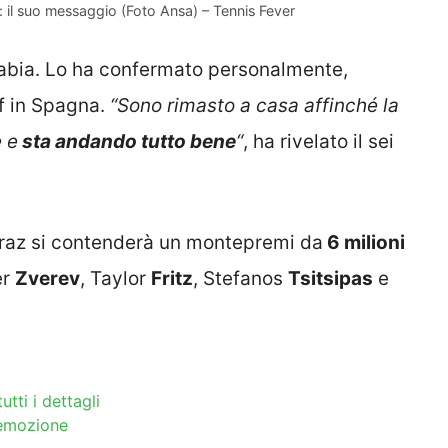
ne: il suo messaggio (Foto Ansa) – Tennis Fever
rabia. Lo ha confermato personalmente,
lf in Spagna.
“Sono rimasto a casa affinché la
 e
sta andando tutto bene
“
, ha rivelato il sei
caraz si contenderà un montepremi da
6 milioni
er
Zverev
, Taylor
Fritz
, Stefanos
Tsitsipas
e
utti i dettagli
 emozione