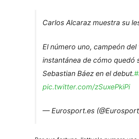
Carlos Alcaraz muestra su les
El número uno, campeón del 
instantánea de cómo quedó su
Sebastian Báez en el debut.
#
pic.twitter.com/zSuxePkiPi
— Eurosport.es (@Eurospor