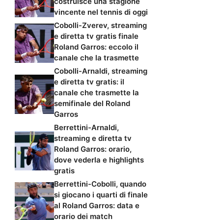
costruisce una stagione
vincente nel tennis di oggi
Cobolli-Zverev, streaming
e diretta tv gratis finale
Roland Garros: eccolo il
canale che la trasmette
Cobolli-Arnaldi, streaming
e diretta tv gratis: il
canale che trasmette la
semifinale del Roland
Garros
Berrettini-Arnaldi,
streaming e diretta tv
Roland Garros: orario,
dove vederla e highlights
gratis
Berrettini-Cobolli, quando
si giocano i quarti di finale
al Roland Garros: data e
orario dei match