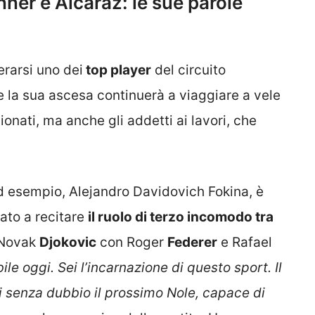
nner e Alcaraz: le sue parole
rarsi uno dei
top player
del circuito
e la sua ascesa continuerà a viaggiare a vele
onati, ma anche gli addetti ai lavori, che
 ad esempio, Alejandro Davidovich Fokina, è
ato a recitare
il ruolo di terzo incomodo tra
 Novak
Djokovic
con Roger
Federer
e Rafael
ile oggi. Sei l’incarnazione di questo sport. Il
ai senza dubbio il prossimo Nole, capace di