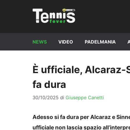
Vai
al
contenuto
NEWS
VIDEO
PADELMANIA
È ufficiale, Alcaraz-
fa dura
30/10/2025
di
Giuseppe Canetti
Adesso si fa dura per Alcaraz e Sinne
ufficiale non lascia spazio all’interp