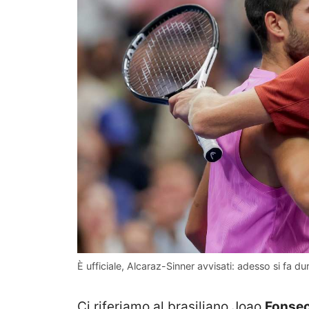
È ufficiale, Alcaraz-Sinner avvisati: adesso si fa d
Ci riferiamo al brasiliano Joao
Fonse