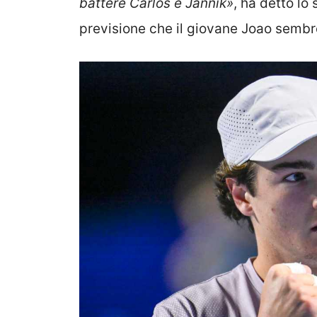
battere Carlos e Jannik»
, ha detto lo
previsione che il giovane Joao sembr